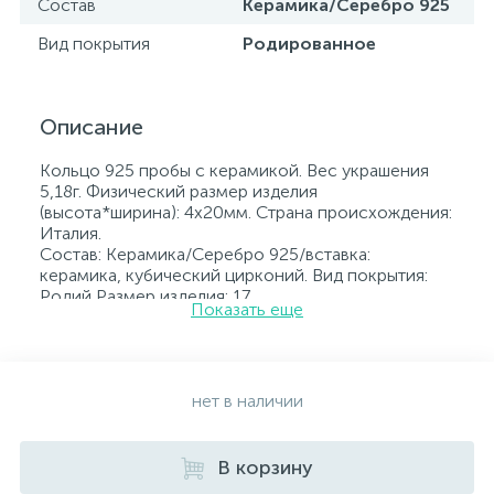
Состав
Керамика/Серебро 925
Вид покрытия
Родированное
Описание
Кольцо 925 пробы с керамикой. Вес украшения
5,18г. Физический размер изделия
(высота*ширина): 4х20мм. Страна происхождения:
Италия.
Состав: Керамика/Серебро 925/вставка:
керамика, кубический цирконий. Вид покрытия:
Родий Размер изделия: 17
Показать еще
Вставка: керамика, кубический цирконий.
Родированные украшения дольше сохраняют
свое первоначальное состояние, а именно цвет и
блеск металла. Все ювелирные изделия
представленные на нашем сайте прошли
нет в наличии
внутренний контроль качества, а также контроль
государственной пробирной службой Украины, на
всех изделиях стоит соответствующая проба. К
В корзину
каждому ювелирному украшению прилагаются