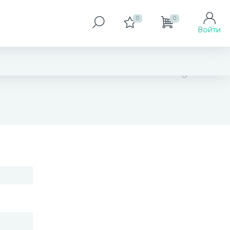
0
0
Войти
3 247 грн
Размер
17
18
18,5
19
19,5