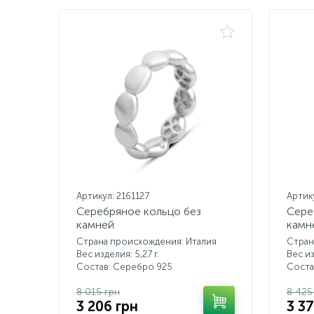
Артикул: 2161127
Артик
Серебряное кольцо без
Сере
камней
камн
Страна происхождения: Италия
Стран
Вес изделия: 5,27 г.
Вес из
Состав: Серебро 925
Соста
8 015 грн
8 425
3 206 грн
3 3