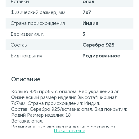
Вставки
опал
Физический размер, мм.
7х7
Страна происхождения
Индия
Вес изделия, г.
3
Состав
Серебро 925
Вид покрытия
Родированное
Описание
Кольцо 925 пробы с опалом. Вес украшения 3г.
Физический размер изделия (высота*ширина):
7х7мм. Страна происхождения: Индия.
Состав: Серебро 925/вставка: опал. Вид покрытия:
Родий Размер изделия: 18
Вставка: опал.
Родированные украшения дольше сохраняют
Показать еще
свое первоначальное состояние, а именно цвет и
блеск металла. Все ювелирные изделия