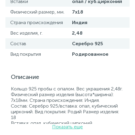
Вставки
опал / куб.цирконий
Физический размер, мм.
7х18
Страна происхождения
Индия
Вес изделия, г.
2,48
Состав
Серебро 925
Вид покрытия
Родированное
Описание
Кольцо 925 пробы с опалом. Вес украшения 2,48г.
Физический размер изделия (высота*ширина):
7х18мм. Страна происхождения: Индия.
Состав: Серебро 925/вставка: опал, кубический
цирконий. Вид покрытия: Родий Размер изделия:
18
Вставка: опал, кубический цирконий.
Показать еще
Родированные украшения дольше сохраняют
свое первоначальное состояние, а именно цвет и