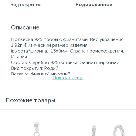
Вид покрытия
Родированное
Описание
Подвеска 925 пробы с фианитами. Вес украшения
1,92г. Физический размер изделия
(высота*ширина): 13х9мм. Страна происхождения:
Италия.
Состав: Серебро 925/вставка: фианит/цирконий.
Вид покрытия: Родий
Вставка: фианит/цирконий.
Показать еще
Родированные украшения дольше сохраняют
свое первоначальное состояние, а именно цвет и
блеск металла. Все ювелирные изделия
представленные на нашем сайте прошли
Похожие товары
внутренний контроль качества, а также контроль
государственной пробирной службой Украины, на
всех изделиях стоит соответствующая проба. К
каждому ювелирному украшению прилагаются
бирка с указанием всех параметров.*Цвета
изделий на сайте могут незначительно отличаться