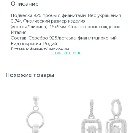
Описание
Подвеска 925 пробы с фианитами. Вес украшения
0,74г. Физический размер изделия
(высота*ширина): 15х9мм. Страна происхождения:
Италия.
Состав: Серебро 925/вставка: фианит/цирконий.
Вид покрытия: Родий
Вставка: фианит/цирконий.
Показать еще
Родированные украшения дольше сохраняют
свое первоначальное состояние, а именно цвет и
блеск металла. Все ювелирные изделия
представленные на нашем сайте прошли
Похожие товары
внутренний контроль качества, а также контроль
государственной пробирной службой Украины, на
всех изделиях стоит соответствующая проба. К
каждому ювелирному украшению прилагаются
бирка с указанием всех параметров.*Цвета
изделий на сайте могут незначительно отличаться
от реальных из-за особенностей цветопередачи
экрана