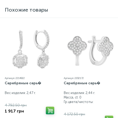
блеск металла. Все ювелирные изделия
представленные на нашем сайте прошли
Похожие товары
внутренний контроль качества, а также контроль
государственной пробирной службой Украины, на
всех изделиях стоит соответствующая проба. К
каждому ювелирному украшению прилагаются
бирка с указанием всех параметров.*Цвета
изделий на сайте могут незначительно отличаться
от реальных из-за особенностей цветопередачи
экрана
Артикул: 2214922
Артикул: 2202172
Серебряные серь�
Серебряные серь�
Вес изделия: 2,47 г.
Вес изделия: 2,44 г.
Масса, ct:
0
Гр.цвета/чистоты:
4 792.50 грн
1 917 грн
4 172.50 грн