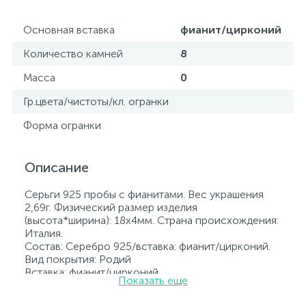
Основная вставка
фианит/цирконий
Количество камней
8
Масса
0
Гр.цвета/чистоты/кл. огранки
Форма огранки
Описание
Серьги 925 пробы с фианитами. Вес украшения
2,69г. Физический размер изделия
(высота*ширина): 18х4мм. Страна происхождения:
Италия.
Состав: Серебро 925/вставка: фианит/цирконий.
Вид покрытия: Родий
Вставка: фианит/цирконий.
Показать еще
Родированные украшения дольше сохраняют
свое первоначальное состояние, а именно цвет и