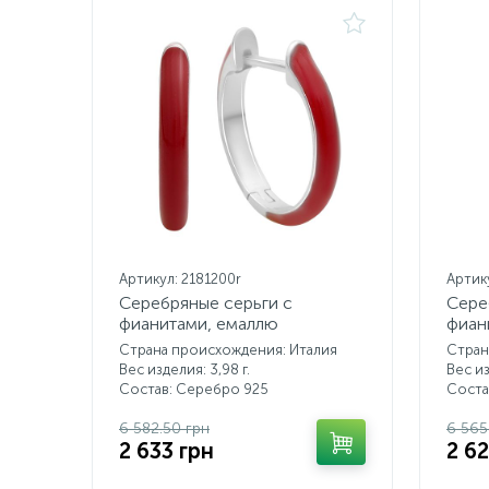
Артикул: 2181200r
Артик
Серебряные серьги с
Сере
фианитами, емаллю
фиан
Страна происхождения: Италия
Стран
Вес изделия: 3,98 г.
Вес из
Состав: Серебро 925
Соста
6 582.50 грн
6 565
2 633 грн
2 6