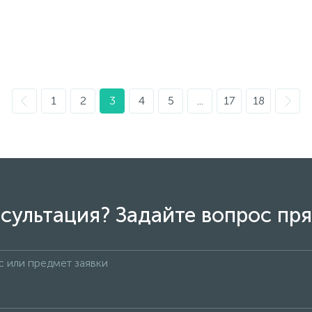
1
2
3
4
5
...
17
18
сультация? Задайте вопрос пря