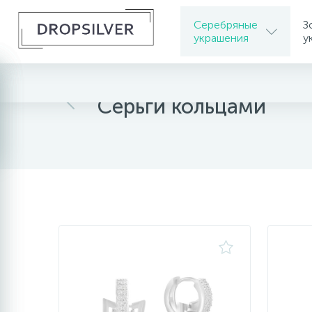
Серебряные
З
украшения
у
Главная
Серебряные украшения
Серебрян
Серьги кольцами