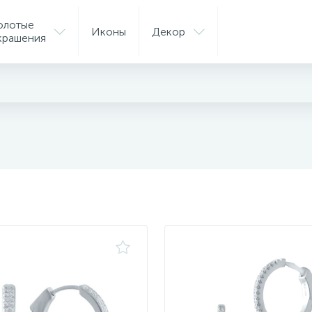
олотые
Иконы
Декор
крашения
ые серьги