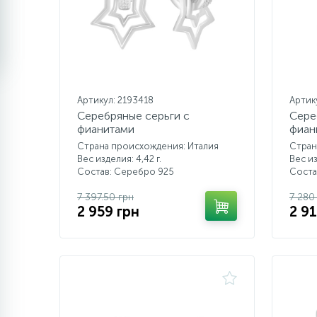
Артикул: 2193418
Артик
Серебряные серьги с
Сере
фианитами
фиан
Страна происхождения: Италия
Стран
Вес изделия: 4,42 г.
Вес из
Состав: Серебро 925
Соста
7 397.50 грн
7 280
2 959 грн
2 91