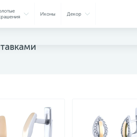
олотые
Иконы
Декор
крашения
ые серьги
ставками