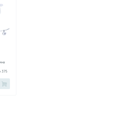
ина
о 375