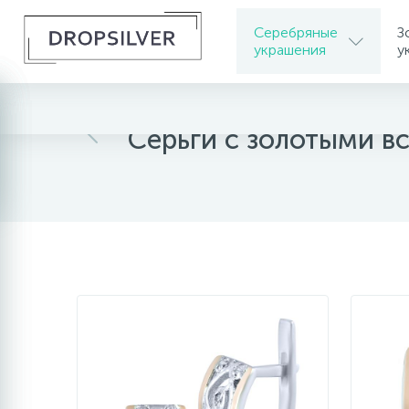
Серебряные
З
украшения
у
Главная
Серебряные украшения
Серебрян
Серьги с золотыми в