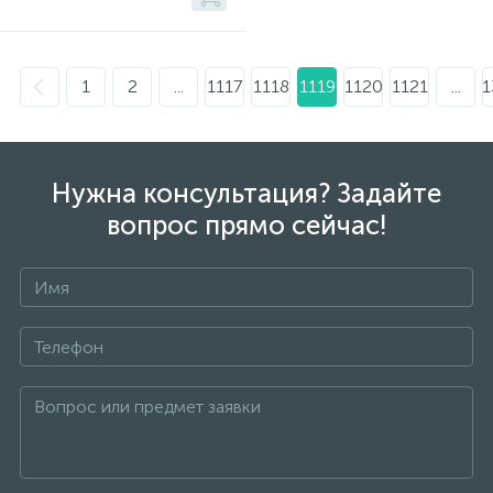
1
2
...
1117
1118
1119
1120
1121
...
1
Нужна консультация? Задайте
вопрос прямо сейчас!