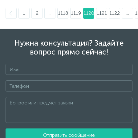
1
2
...
1118
1119
1120
1121
1122
...
1
Нужна консультация? Задайте
вопрос прямо сейчас!
Отправить сообщение