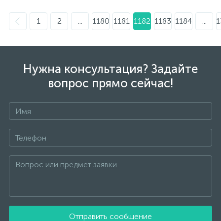
1
2
...
1180
1181
1182
1183
1184
...
1
Нужна консультация? Задайте
вопрос прямо сейчас!
Отправить сообщение