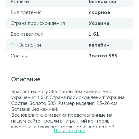
Вставки
без камней
Вид плетения
якорное
Страна происхождения
Украина
Вес изделия, г.
1,61
Тип Застежки
карабин
Состав
Золото 585
Описание
Браслет на ногу 585 пробы без камней. Вес
украшения 1,61г. Страна происхождения: Украина.
Состав: Золото 585. Размер изделия: 23-26 см
Вставка: без камней.
Все ювелирные изделия представленные на
нашем сайте прошли внутренний контроль
качества, а также контроль государственной
Показать еще
пробирной службой Украины, на всех изделиях
стоит соответствующая проба. К каждому