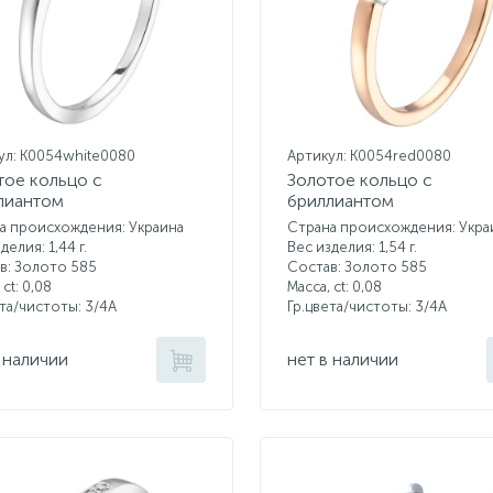
ул: K0054white0080
Артикул: K0054red0080
тое кольцо с
Золотое кольцо с
лиантом
бриллиантом
а происхождения: Украина
Страна происхождения: Укра
делия: 1,44 г.
Вес изделия: 1,54 г.
в: Золото 585
Состав: Золото 585
 ct:
0,08
Масса, ct:
0,08
ета/чистоты:
3/4А
Гр.цвета/чистоты:
3/4А
 наличии
нет в наличии