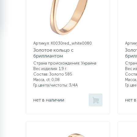
Артикул: K0030red_white0080
Артик
Золотое кольцо с
Золо
бриллиантом
брил
Страна происхождения: Украина
Стран
Вес изделия: 1,9 г.
Вес из
Состав: Золото 585
Соста
Масса, ct:
0,08
Масса,
Гр.цвета/чистоты:
3/4А
Гр.цв
нет в наличии
нет в