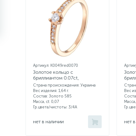
Артикул: K0049red0070
Артик
Золотое кольцо с
Золо
бриллиантом 0.07ct,
брил
бриллиантом 0.08ct
Страна происхождения: Украина
Стран
Вес изделия: 1,64 г.
Вес из
Состав: Золото 585
Соста
Масса, ct:
0,07
Масса,
Гр.цвета/чистоты:
3/4А
Гр.цв
нет в наличии
нет в