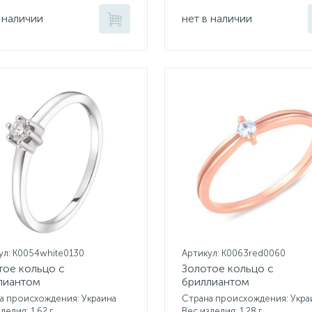
 наличии
нет в наличии
ул: K0054white0130
Артикул: K0063red0060
тое кольцо с
Золотое кольцо с
лиантом
бриллиантом
а происхождения: Украина
Страна происхождения: Укра
делия: 1,62 г.
Вес изделия: 1,28 г.