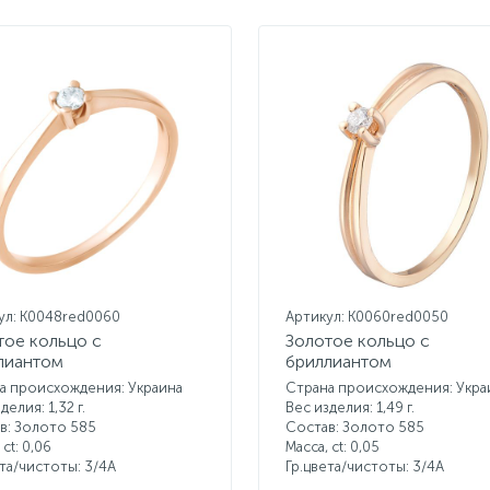
ул: K0048red0060
Артикул: K0060red0050
тое кольцо с
Золотое кольцо с
лиантом
бриллиантом
а происхождения: Украина
Страна происхождения: Укра
делия: 1,32 г.
Вес изделия: 1,49 г.
в: Золото 585
Состав: Золото 585
 ct:
0,06
Масса, ct:
0,05
ета/чистоты:
3/4А
Гр.цвета/чистоты:
3/4А