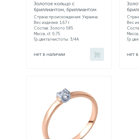
Золотое кольцо с
Золо
бриллиантом, бриллиантом
брил
Страна происхождения: Украина
Стран
Вес изделия: 1,67 г.
Вес из
Состав: Золото 585
Соста
Масса, ct:
0,75
Масса,
Гр.цвета/чистоты:
3/4А
Гр.цв
нет в наличии
нет в