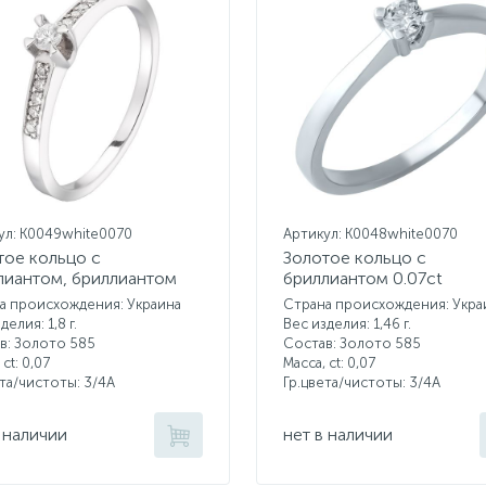
ул: K0049white0070
Артикул: K0048white0070
тое кольцо с
Золотое кольцо с
лиантом, бриллиантом
бриллиантом 0.07ct
а происхождения: Украина
Страна происхождения: Укра
делия: 1,8 г.
Вес изделия: 1,46 г.
в: Золото 585
Состав: Золото 585
 ct:
0,07
Масса, ct:
0,07
ета/чистоты:
3/4А
Гр.цвета/чистоты:
3/4А
 наличии
нет в наличии