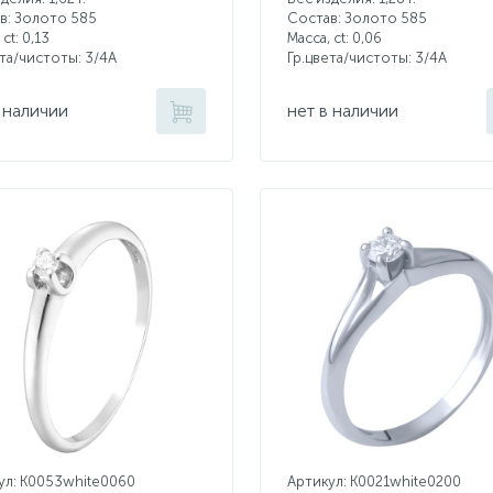
в: Золото 585
Состав: Золото 585
 ct:
0,13
Масса, ct:
0,06
ета/чистоты:
3/4А
Гр.цвета/чистоты:
3/4А
 наличии
нет в наличии
ул: K0053white0060
Артикул: K0021white0200