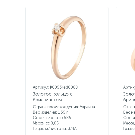
Артикул: K0053red0060
Артик
Золотое кольцо с
Золо
бриллиантом
брил
Страна происхождения: Украина
Стран
Вес изделия: 1,55 г.
Вес из
Состав: Золото 585
Соста
Масса, ct:
0,06
Масса,
Гр.цвета/чистоты:
3/4А
Гр.цв