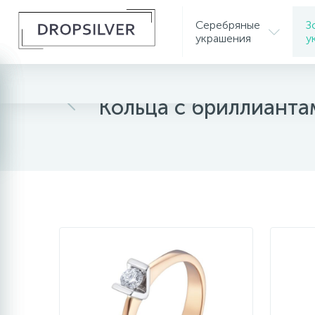
Серебряные
З
украшения
у
Главная
Золотые украшения
Золотые коль
Кольца с бриллианта