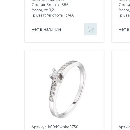
Состав: Золото 585
Соста
Масса, ct:
0,2
Масса,
Гр.цвета/чистоты:
3/4А
Гр.цв
нет в наличии
нет в
Артикул: K0049white0750
Артик