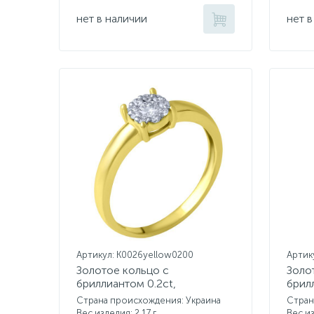
нет в наличии
нет в
Артикул: K0026yellow0200
Артик
Золотое кольцо с
Золо
бриллиантом 0.2ct,
брил
бриллиантом 0.14ct
Страна происхождения: Украина
Стран
Вес изделия: 2,17 г.
Вес из