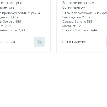
тое кольцо с
Золотое кольцо с
лиантом
бриллиантом
а происхождения: Украина
Страна происхождения: Укра
делия: 1,46 г.
Вес изделия: 2,65 г.
в: Золото 585
Состав: Золото 585
 ct:
0,06
Масса, ct:
0,2
ета/чистоты:
3/4А
Гр.цвета/чистоты:
3/4А
 наличии
нет в наличии