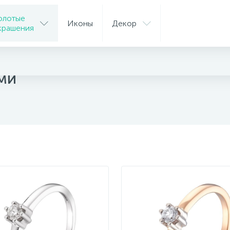
олотые
Иконы
Декор
крашения
ца
ми