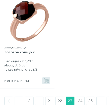
Артикул: K0103GT_R
Золотое кольцо с
Вес изделия: 3,29 г.
Масса, ct:
5,56
Гр.цвета/чистоты:
2/2
нет в наличии
1
2
...
21
22
23
24
25
...