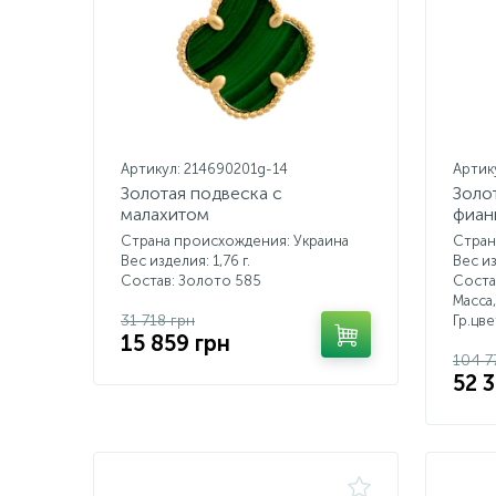
Артикул: 214690201g-14
Артик
Золотая подвеска с
Золо
малахитом
фиан
Страна происхождения: Украина
Стран
Вес изделия: 1,76 г.
Вес из
Состав: Золото 585
Соста
Масса,
31 718 грн
Гр.цв
15 859 грн
104 7
52 