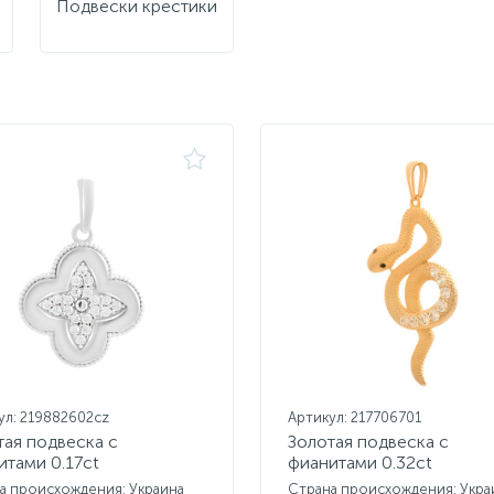
Подвески крестики
ул: 219882602cz
Артикул: 217706701
тая подвеска с
Золотая подвеска с
итами 0.17ct
фианитами 0.32ct
а происхождения: Украина
Страна происхождения: Укра