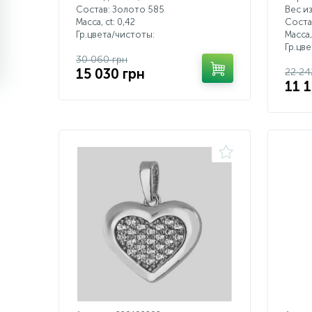
Состав: Золото 585
Вес из
Масса, ct:
0,42
Соста
Гр.цвета/чистоты:
Масса,
Гр.цв
30 060 грн
15 030 грн
22 24
11 1