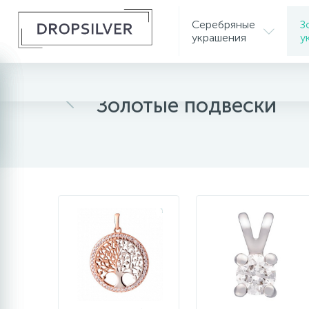
Серебряные
З
украшения
у
Главная
Золотые украшения
Золотые подвески