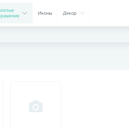
олотые
Иконы
Декор
крашения