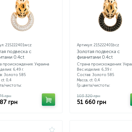
ул: 215222401wcz
Артикул: 215222401bcz
тая подвеска с
Золотая подвеска с
итами 0.4ct
фианитами 0.4ct
а происхождения: Украина
Страна происхождения: Укра
делия: 6,49 г.
Вес изделия: 6,39 г.
в: Золото 585
Состав: Золото 585
 ct:
0,4
Масса, ct:
0,4
ета/чистоты:
Гр.цвета/чистоты:
74 грн
103 320 грн
387 грн
51 660 грн