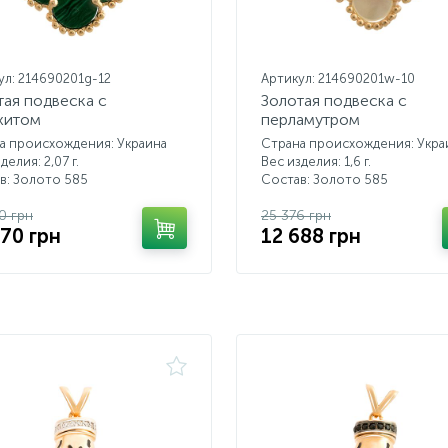
ул: 214690201g-12
Артикул: 214690201w-10
тая подвеска с
Золотая подвеска с
хитом
перламутром
а происхождения: Украина
Страна происхождения: Укра
делия: 2,07 г.
Вес изделия: 1,6 г.
в: Золото 585
Состав: Золото 585
0 грн
25 376 грн
170 грн
12 688 грн