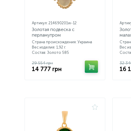
Артикул: 214690201w-12
Артик
Золотая подвеска с
Золо
перламутром
мала
Страна происхождения: Украина
Стран
Вес изделия: 1,92 г.
Вес из
Состав: Золото 585
Соста
29 554 грн
32 34
14 777 грн
16 