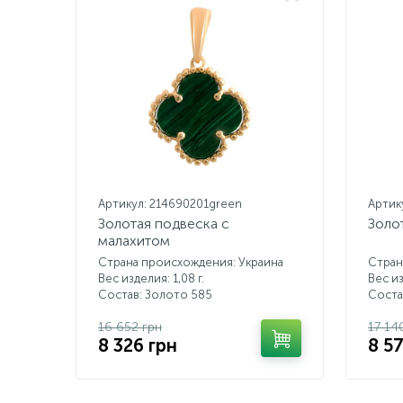
Артикул: 214690201green
Артик
Золотая подвеска с
Золо
малахитом
Страна происхождения: Украина
Стран
Вес изделия: 1,08 г.
Вес из
Состав: Золото 585
Соста
16 652 грн
17 14
8 326 грн
8 5