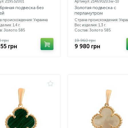
ул: 219532001
Артикул: 214690203w-10
бряная подвеска без
Золотая подвеска с
ей
перламутром
а происхождения: Украина
Страна происхождения: Укра
делия: 1,4 г.
Вес изделия: 1,3 г.
в: Золото 585
Состав: Золото 585
0 грн
19 960 грн
655 грн
9 980 грн