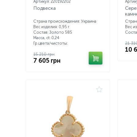
Артикул: 220192202
Артик
Подвеска
Сере
камн
Страна происхождения: Украина
Стран
Вес изделия: 0,95 г.
Вес из
Состав: Золото 585
Соста
Масса, ct:
0,24
21 31
Гр.цвета/чистоты:
10 
15 210 грн
7 605 грн