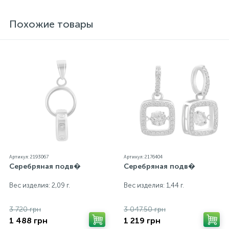
блеск металла. Все ювелирные изделия
представленные на нашем сайте прошли
Похожие товары
внутренний контроль качества, а также контроль
государственной пробирной службой Украины, на
всех изделиях стоит соответствующая проба. К
каждому ювелирному украшению прилагаются
бирка с указанием всех параметров.*Цвета
изделий на сайте могут незначительно отличаться
от реальных из-за особенностей цветопередачи
экрана
Артикул: 2193067
Артикул: 2176404
Серебряная подв�
Серебряная подв�
Вес изделия: 2,09 г.
Вес изделия: 1,44 г.
3 720 грн
3 047.50 грн
1 488 грн
1 219 грн