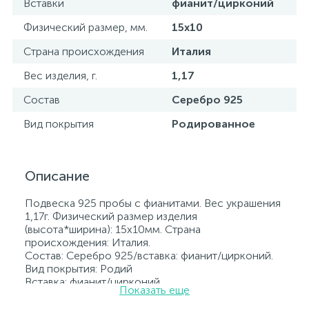
Вставки
фианит/цирконий
Физический размер, мм.
15х10
Страна происхождения
Италия
Вес изделия, г.
1,17
Состав
Серебро 925
Вид покрытия
Родированное
Описание
Подвеска 925 пробы с фианитами. Вес украшения
1,17г. Физический размер изделия
(высота*ширина): 15х10мм. Страна
происхождения: Италия.
Состав: Серебро 925/вставка: фианит/цирконий.
Вид покрытия: Родий
Вставка: фианит/цирконий.
Показать еще
Родированные украшения дольше сохраняют
свое первоначальное состояние, а именно цвет и