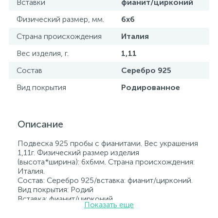
Вставки
фианит/цирконий
Физический размер, мм.
6х6
Страна происхождения
Италия
Вес изделия, г.
1,11
Состав
Серебро 925
Вид покрытия
Родированное
Описание
Подвеска 925 пробы с фианитами. Вес украшения
1,11г. Физический размер изделия
(высота*ширина): 6х6мм. Страна происхождения:
Италия.
Состав: Серебро 925/вставка: фианит/цирконий.
Вид покрытия: Родий
Вставка: фианит/цирконий.
Показать еще
Родированные украшения дольше сохраняют
свое первоначальное состояние, а именно цвет и