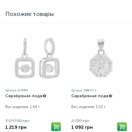
блеск металла. Все ювелирные изделия
представленные на нашем сайте прошли
Похожие товары
внутренний контроль качества, а также контроль
государственной пробирной службой Украины, на
всех изделиях стоит соответствующая проба. К
каждому ювелирному украшению прилагаются
бирка с указанием всех параметров.*Цвета
изделий на сайте могут незначительно отличаться
от реальных из-за особенностей цветопередачи
экрана
Артикул: 2176404
Артикул: 1998571-1
Серебряная подв�
Серебряная подв�
Вес изделия: 1,44 г.
Вес изделия: 1,55 г.
3 047.50 грн
2 730 грн
1 219 грн
1 092 грн