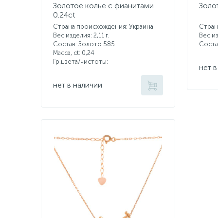
Золотое колье с фианитами
Золо
0.24ct
Страна происхождения: Украина
Стран
Вес изделия: 2,11 г.
Вес из
Состав: Золото 585
Соста
Масса, ct:
0,24
Гр.цвета/чистоты:
нет в
нет в наличии