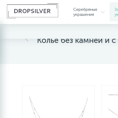
Серебряные
З
украшения
у
Главная
Золотые украшения
Золотые коль
Колье без камней и 