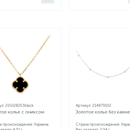
ул: 215028203black
Артикул: 214879102
тое колье с ониксом
Золотое колье без камн
а происхождения: Украина
Страна происхождения: Укра
делия: 4,01 г.
Вес изделия: 2,04 г.