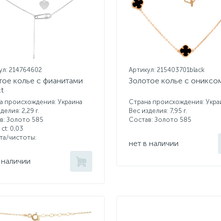
ул: 214764602
Артикул: 215403701black
тое колье с фианитами
Золотое колье с ониксо
ct
а происхождения: Украина
Страна происхождения: Укра
делия: 2,29 г.
Вес изделия: 7,95 г.
в: Золото 585
Состав: Золото 585
 ct:
0,03
ета/чистоты:
нет в наличии
 наличии