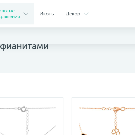
олотые
Иконы
Декор
крашения
е
с фианитами