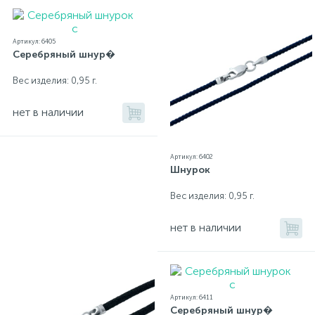
Золотые серьги
Серебряные колье
Артикул: 6405
Серебряный шнур�
102
Золотые цепи
Серебряные цепочки
Вес изделия: 0,95 г.
нет в наличии
Серебряные аксессуары
Артикул: 6402
Шнурок
Серебряные сувениры
Вес изделия: 0,95 г.
нет в наличии
Артикул: 6411
Серебряный шнур�