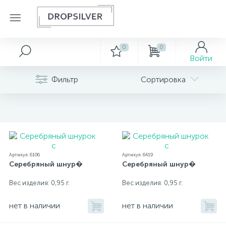
0
0
Серебряные украшения
Золотые украшения
Декор
Войти
Серебряные цепочки
Фильтр
Сортировка
222
Шнурки
Золотые аксессуары
Серебряные кольца
Картины
17
Серебряные серьги
Золотые браслеты
Ключницы
33
Золотые кольца
Серебряные подвески
Сувениры
Артикул: 6106
Артикул: 6419
Серебряный шнур�
Серебряный шнур�
Вес изделия: 0,95 г.
Вес изделия: 0,95 г.
Серебряные браслеты
Золотые колье
нет в наличии
нет в наличии
Золотые подвески
Серебряные шармы