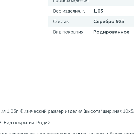
происхождения
Вес изделия, г.
1,03
Состав
Серебро 925
Вид покрытия
Родированное
я 1,03г. Физический размер изделия (высота*ширина): 10х5
. Вид покрытия: Родий
ое первоначальное состояние, а именно цвет и блеск мета