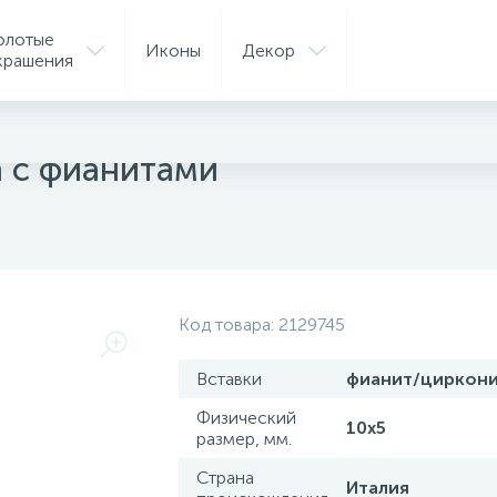
олотые
Иконы
Декор
крашения
ые подвески
а с фианитами
Код товара:
2129745
Вставки
фианит/циркон
Физический
10х5
размер, мм.
Страна
Италия