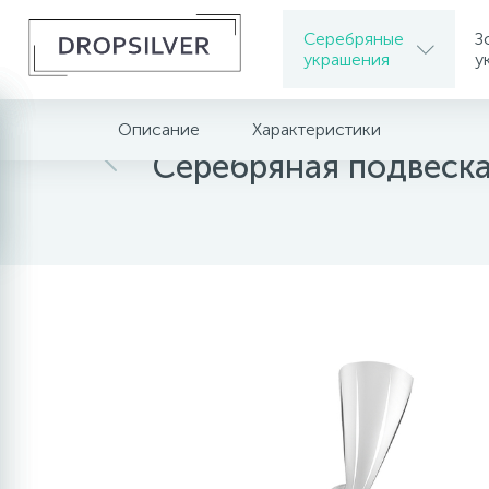
Серебряные
З
украшения
у
Описание
Характеристики
Главная
Серебряные украшения
Серебрян
Серебряная подвеск