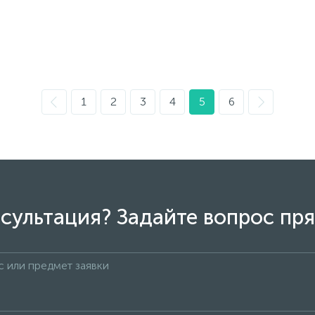
1
2
3
4
5
6
сультация? Задайте вопрос пря