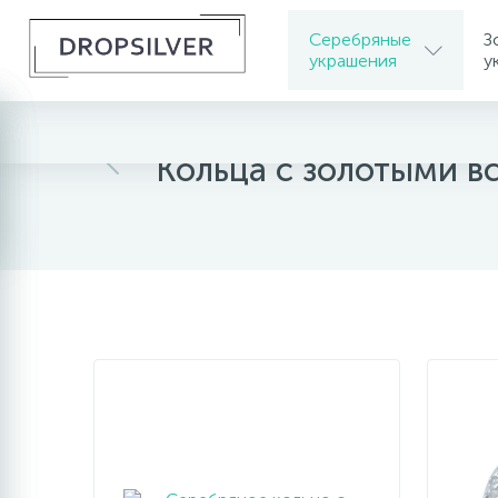
Серебряные
З
украшения
у
Главная
Серебряные украшения
Серебрян
Кольца с золотыми в