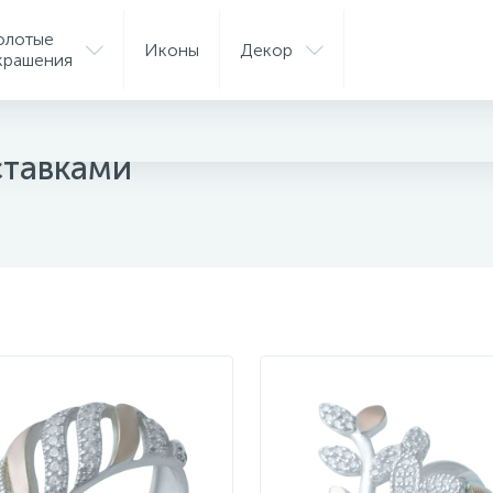
олотые
Иконы
Декор
крашения
ые кольца
ставками